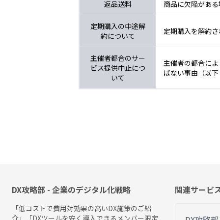
返品送料
商品に欠陥がある
定期購入の中途解
定期購入を解約さ
約について
主催者都合のサー
主催者の都合によ
ビス提供中止につ
ばない事由（以下
いて
DX攻略部 - 企業のデジタル化戦略
関連サービ
「低コストで費用対効果の高いDX施策のご紹
介」「DXツールを安く導入できるメンバー限定
DX攻略