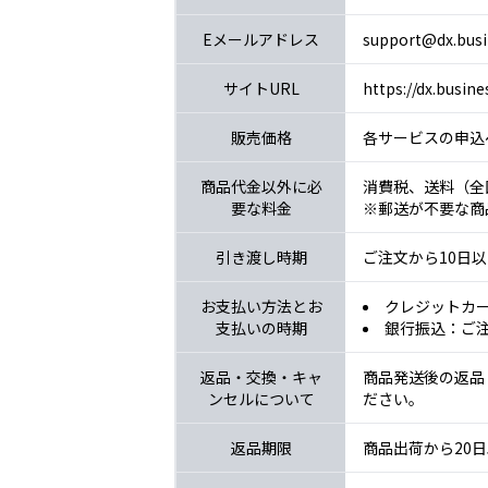
Eメールアドレス
support@dx.busi
サイトURL
https://dx.busine
販売価格
各サービスの申込
商品代金以外に必
消費税、送料（全
要な料金
※郵送が不要な商
引き渡し時期
ご注文から10日
お支払い方法とお
クレジットカ
支払いの時期
銀行振込：ご
返品・交換・キャ
商品発送後の返品
ンセルについて
ださい。
返品期限
商品出荷から20